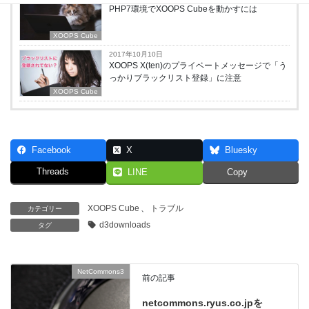
PHP7環境でXOOPS Cubeを動かすには
XOOPS Cube
2017年10月10日
XOOPS X(ten)のプライベートメッセージで「う
っかりブラックリスト登録」に注意
XOOPS Cube
Facebook
X
Bluesky
Threads
LINE
Copy
XOOPS Cube
、
トラブル
カテゴリー
d3downloads
タグ
NetCommons3
前の記事
netcommons.ryus.co.jpを